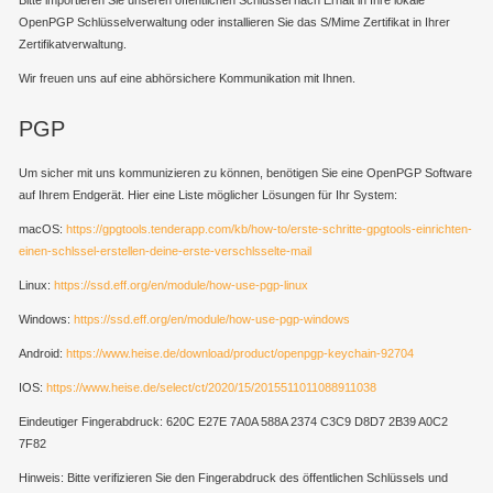
OpenPGP Schlüsselverwaltung oder installieren Sie das S/Mime Zertifikat in Ihrer
Zertifikatverwaltung.
Wir freuen uns auf eine abhörsichere Kommunikation mit Ihnen.
PGP
Um sicher mit uns kommunizieren zu können, benötigen Sie eine OpenPGP Software
auf Ihrem Endgerät. Hier eine Liste möglicher Lösungen für Ihr System:
macOS:
https://gpgtools.tenderapp.com/kb/how-to/erste-schritte-gpgtools-einrichten-
einen-schlssel-erstellen-deine-erste-verschlsselte-mail
Linux:
https://ssd.eff.org/en/module/how-use-pgp-linux
Windows:
https://ssd.eff.org/en/module/how-use-pgp-windows
Android:
https://www.heise.de/download/product/openpgp-keychain-92704
IOS:
https://www.heise.de/select/ct/2020/15/2015511011088911038
Eindeutiger Fingerabdruck: 620C E27E 7A0A 588A 2374 C3C9 D8D7 2B39 A0C2
7F82
Hinweis: Bitte verifizieren Sie den Fingerabdruck des öffentlichen Schlüssels und