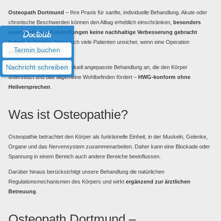
Osteopath Dortmund
– Ihre Praxis für sanfte, individuelle Behandlung. Akute oder
chronische Beschwerden können den Alltag erheblich einschränken,
besonders
wenn bisherige Behandlungen keine nachhaltige Verbesserung gebracht
haben
. Außerdem fühlen sich viele Patienten unsicher, wenn eine Operation
Termin buchen
empfohlen wurde.
Nachricht schreiben
Daher bieten wir eine individuell angepasste Behandlung an, die den Körper
unterstützt und das allgemeine Wohlbefinden fördert –
HWG-konform ohne
Heilversprechen
.
Was ist Osteopathie?
Osteopathie betrachtet den Körper als funktionelle Einheit, in der Muskeln, Gelenke,
Organe und das Nervensystem zusammenarbeiten. Daher kann eine Blockade oder
Spannung in einem Bereich auch andere Bereiche beeinflussen.
Darüber hinaus berücksichtigt unsere Behandlung die natürlichen
Regulationsmechanismen des Körpers und wirkt
ergänzend zur ärztlichen
Betreuung
.
Osteopath Dortmund –